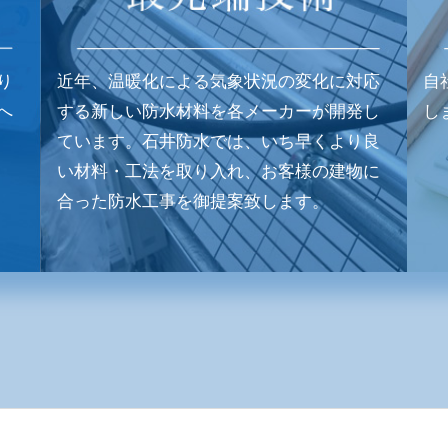
り
近年、温暖化による気象状況の変化に対応
自
へ
する新しい防水材料を各メーカーが開発し
し
ています。石井防水では、いち早くより良
い材料・工法を取り入れ、お客様の建物に
合った防水工事を御提案致します。